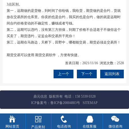
3点区别。
第一，远期做的是货物，到时间了你给钱，我给货，期货做的是合约，货就
放在交易所的仓库里。你卖的也是合约，我买的也是合约，做的就是远期时
间合约价格变动的不确定性，赚钱或者亏钱。
第二，远期可以违约，没有第三方担保，到期了价格不合适老子不做你这个
买卖了，期货违约，证监会和交易所干死你！
第三，远期在马路边，天桥下，田野中，哪都能交易，期货必须走交易所！
期货交易可以使用
期货交易软件
，方便有快捷。
发表日期：2021/11/16 浏览次数：2528
上一个
下一个
返回列表
鼎元信息 版权所有 电话：
158 5339 0328
ICP备案号：
鲁ICP备20004883号
SITEMAP
网站首页
电话咨询
在线客服
微信咨询
产品类别