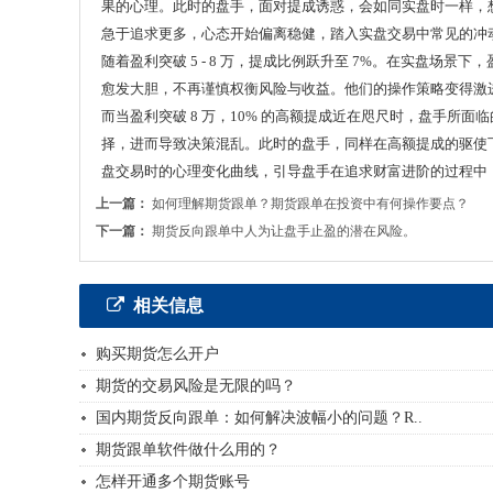
果的心理。此时的盘手，面对提成诱惑，会如同实盘时一样，
急于追求更多，心态开始偏离稳健，踏入实盘交易中常见的冲
随着盈利突破 5 - 8 万，提成比例跃升至 7%。在实盘
愈发大胆，不再谨慎权衡风险与收益。他们的操作策略变得激
而当盈利突破 8 万，10% 的高额提成近在咫尺时，盘手
择，进而导致决策混乱。此时的盘手，同样在高额提成的驱使
盘交易时的心理变化曲线，引导盘手在追求财富进阶的过程中
上一篇：
如何理解期货跟单？期货跟单在投资中有何操作要点？
下一篇：
期货反向跟单中人为让盘手止盈的潜在风险。
相关信息
购买期货怎么开户
期货的交易风险是无限的吗？
国内期货反向跟单：如何解决波幅小的问题？R..
期货跟单软件做什么用的？
怎样开通多个期货账号