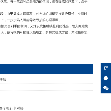
下伏笔。每一笔盈利虽是能力的体现，但在提成的刺激下，盘手
此阶段，由于提成大幅提高，对收益的期望呈指数级增长，交易时
路上，一步步陷入可能导致亏损的心理误区。
因害怕失去到手的利润，又难以抗拒继续盈利的诱惑，陷入两难抉
失误，使亏损的可能性大幅增加。阶梯式提成方案，精准模拟实
违法
多个银行卡对接