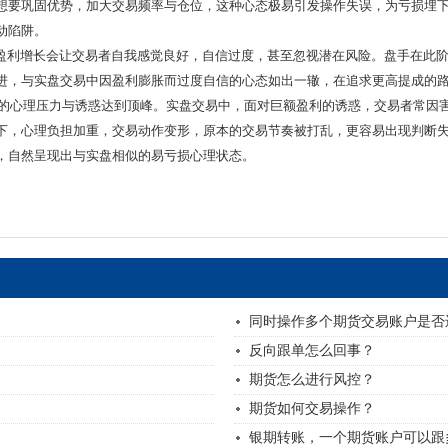
想要巩固优势，加大交易频率与仓位，这种心态极易引发操作失误，为亏损埋
动陷阱。
场景下，盈利增长会让交易者自我感觉良好，自信过度，甚至忽视潜在风险。盘手在
进，与实盘交易中因盈利膨胀而过度自信的心态如出一辙，在追求更高提成的
所面临的心理压力与诱惑达到顶峰。实盘交易中，面对巨额盈利的诱惑，交易者常
下，心理负担加重，交易动作变形，原本的交易节奏被打乱，更容易出现判断
，自然呈现出与实盘相似的易亏损心理状态。
同时操作多个期货交易账户是否
反向跟单怎么回事？
期货怎么进行风控？
期货如何交易操作？
银期转账，一个期货账户可以跟