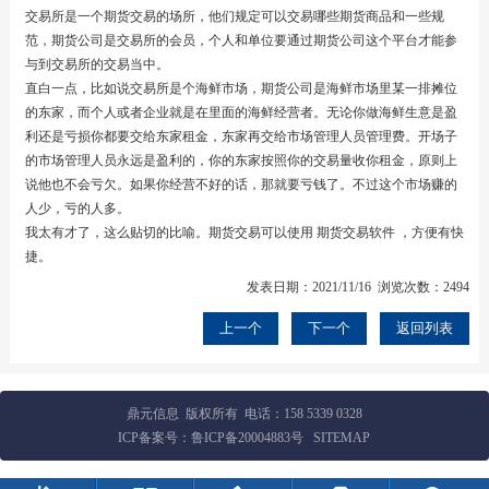
交易所是一个期货交易的场所，他们规定可以交易哪些期货商品和一些规
范，期货公司是交易所的会员，个人和单位要通过期货公司这个平台才能参
与到交易所的交易当中。
直白一点，比如说交易所是个海鲜市场，期货公司是海鲜市场里某一排摊位
的东家，而个人或者企业就是在里面的海鲜经营者。无论你做海鲜生意是盈
利还是亏损你都要交给东家租金，东家再交给市场管理人员管理费。开场子
的市场管理人员永远是盈利的，你的东家按照你的交易量收你租金，原则上
说他也不会亏欠。如果你经营不好的话，那就要亏钱了。不过这个市场赚的
人少，亏的人多。
我太有才了，这么贴切的比喻。期货交易可以使用
期货交易软件
，方便有快
捷。
发表日期：2021/11/16 浏览次数：2494
上一个
下一个
返回列表
鼎元信息 版权所有 电话：
158 5339 0328
ICP备案号：
鲁ICP备20004883号
SITEMAP